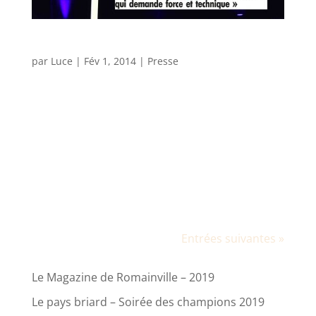
L’Orne Combattante – 2013
par
Luce
|
Fév 1, 2014
|
Presse
Antoine Helou à Montilly : « Un numéro qui
demande force et technique » Entretien –
Originaire de Baabda au Liban et basé à Rueil-
Malmaison, Antoine Hélou, 38 ans, est un
spécialiste du mât chinois. Il sera l’une des
vedettes à l’affiche du 11e...
Entrées suivantes »
ARTICLES RÉCENTS
Le Magazine de Romainville – 2019
Le pays briard – Soirée des champions 2019